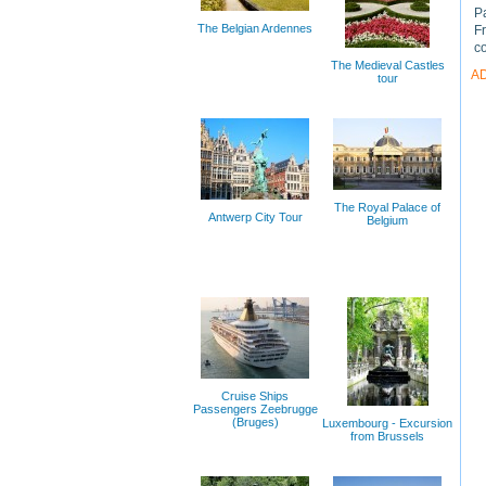
Pa
The Belgian Ardennes
Fr
co
The Medieval Castles
A
tour
The Royal Palace of
Antwerp City Tour
Belgium
Cruise Ships
Passengers Zeebrugge
(Bruges)
Luxembourg - Excursion
from Brussels