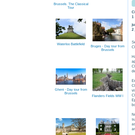
Brussels. The Classical
Tour
C
1
j
2
Sé
Waterloo Battlefield
Bruges - Day tour from
C
Brussels
H
ap
C
d
En
C
Ghent - Day tour from
v
Brussels
Cl
Flanders Fields WW I
E
bo
N
s
a
a