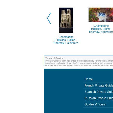
Champagne
Hillsides, Reims,
Epernay, Hautviller
Champagne
Hillsides, Reims,
Epernay, Hautvillers
Terms of Service
Private-Guides.com assumes no responsibility for incorrect infor
weather conditions, fires, theft, quarantine, medical or customs 
to send an e-mail to Mike - Private Guide in Belgium and ask a
between you and private guides of the country you visit. In this
Home
French Private Guid
Spanish Private Gui
Russian Private Gui
Guides & Tours