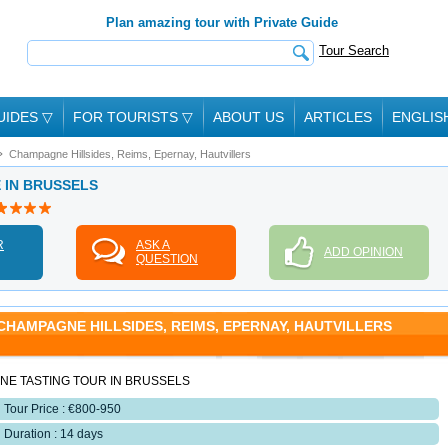
Plan amazing tour with Private Guide
Tour Search
UIDES
▽
FOR TOURISTS
▽
ABOUT US
ARTICLES
ENGLIS
Champagne Hillsides, Reims, Epernay, Hautvillers
E IN BRUSSELS
R
ASK A
ADD OPINION
QUESTION
CHAMPAGNE HILLSIDES, REIMS, EPERNAY, HAUTVILLERS
INE TASTING TOUR IN BRUSSELS
Tour Price : €800-950
Duration : 14 days