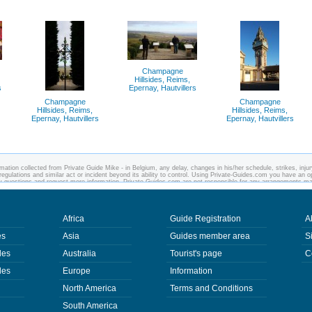
Champagne
Hillsides, Reims,
s
Epernay, Hautvillers
Champagne
Champagne
Hillsides, Reims,
Hillsides, Reims,
Epernay, Hautvillers
Epernay, Hautvillers
mation collected from Private Guide Mike - in Belgium, any delay, changes in his/her schedule, strikes, injur
regulations and similar act or incident beyond its ability to control. Using Private-Guides.com you have an o
ny questions and request more information. Private-Guides.com are not responsible for any arrangements m
 case - Private Guide Mike in Belgium.
Africa
Guide Registration
A
es
Asia
Guides member area
S
des
Australia
Tourist's page
C
des
Europe
Information
North America
Terms and Conditions
South America