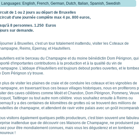
Languages: English, French, German, Dutch, Italian, Spanish, Swedish
ircuit de 1 ou 2 jours au départ de Bruxelles
 circuit d'une journée complète max 4 px. 8
00 euros,
usqu'à 8 personnes.
1.250
Euros
 jours sur demande.
journer à Bruxelles, c'est un tour totalement inattendu, visiter les Coteaux de
hampagne, Reims, Epernay, et Hautvillers.
autvillers est le berceau du Champagne et du moine bénédictin Dom Pérignon, qui
porté d'importantes contributions à la production et à la qualité du vin de
hampagne.
L'abbaye d'Hautvillers est toujours debout portes ouvertes, et le tombe
e Dom Pérignon s'y trouve.
 plus de visiter les plaines de craie et de conduire les coteaux et les vignobles de
hampagne, en traversant tous ces beaux villages historiques, nous en profiterons 
isiter des caves célèbres comme Moët et Chandon, Dom Pérignon, Pommery, Veuv
icquot, Taittinger ou tout autre nom célèbre.
vous souhaitez ensuite à Reims ou
pernay.
Il y a des centaines de kilomètres de grottes où se trouvent des millions de
uteilles de champagne, et attendent de ravir votre palais avec un goût incomparabl
ous visitons également quelques petits producteurs, c'est bien souvent une fabule
urprise inattendue que de découvrir ces Maisons de Champagne, ne produisent pa
ssez pour être mondialement connues, mais vous les dégusterez et en tomberez
moureux !