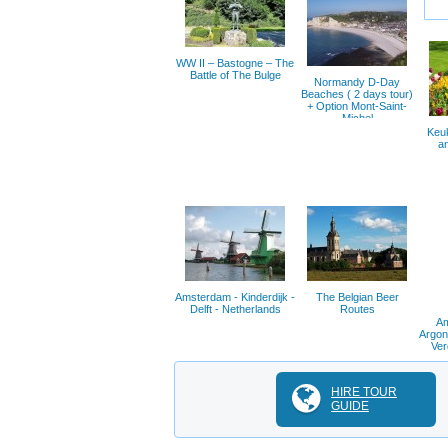
WW II – Bastogne – The
Battle of The Bulge
Normandy D-Day
Beaches ( 2 days tour)
+ Option Mont-Saint-
Michel
Keu
an
Amsterdam - Kinderdijk -
The Belgian Beer
Delft - Netherlands
Routes
Am
Argon
Ver
HIRE TOUR
GUIDE