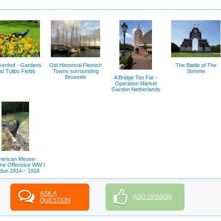
kenhof - Gardens
Old Historical Flemish
The Battle of The
d Tulips Fields
Towns surrounding
Somme
Brussels
A Bridge Too Far -
Operation Market
Garden Netherlands
erican Meuse-
ne Offensive WW I
dun 1914 – 1918
ASK A
ADD OPINION
QUESTION