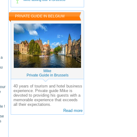
PRIVATE GUIDE IN BELGIUM
 a
au
Mike
Private Guide in Brussels
40 years of tourism and hotel business
pour
experience.
Private guide Mike is
e
devoted to providing his guests with a
memorable experience that exceeds
all their expectations.
e !
Read more
use
s