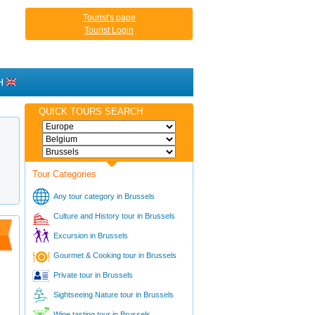
Tourist's page
Tourist Login
H
QUICK TOURS SEARCH
Tour Categories
Any tour category in Brussels
Culture and History tour in Brussels
Excursion in Brussels
Gourmet & Cooking tour in Brussels
Private tour in Brussels
Sightseeing Nature tour in Brussels
Wine tasting tour in Brussels