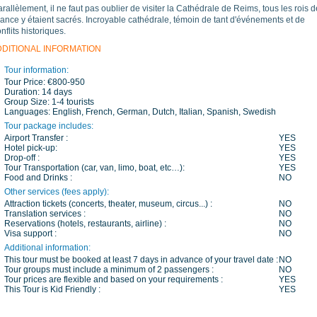
rallèlement, il ne faut pas oublier de visiter la Cathédrale de Reims, tous les rois d
ance y étaient sacrés.
Incroyable cathédrale, témoin de tant d'événements et de
nflits historiques.
DDITIONAL INFORMATION
Tour information:
Tour Price:
€800-950
Duration:
14 days
Group Size:
1-4 tourists
Languages:
English, French, German, Dutch, Italian, Spanish, Swedish
Tour package includes:
Airport Transfer :
YES
Hotel pick-up:
YES
Drop-off :
YES
Tour Transportation (car, van, limo, boat, etc…):
YES
Food and Drinks :
NO
Other services (fees apply):
Attraction tickets (concerts, theater, museum, circus...) :
NO
Translation services :
NO
Reservations (hotels, restaurants, airline) :
NO
Visa support :
NO
Additional information:
This tour must be booked at least 7 days in advance of your travel date :
NO
Tour groups must include a minimum of 2 passengers :
NO
Tour prices are flexible and based on your requirements :
YES
This Tour is Kid Friendly :
YES