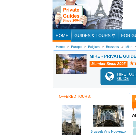
HOME
GUIDES & TOURS
▽
FOR G
Home
Europe
Belgium
Brussels
Mike
MIKE - PRIVATE GUID
Member Since 2005
HIRE TOU
GUIDE
OFFERED TOURS:
W
Brussels Arts Nouveaux