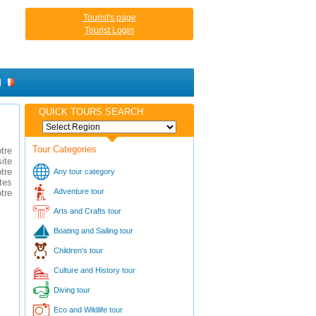
Tourist's page
Tourist Login
H
QUICK TOURS SEARCH
Tour Categories
tre
ite
tre
Any tour category
tes
Adventure tour
tre
Arts and Crafts tour
Boating and Sailing tour
Children's tour
Culture and History tour
Diving tour
Eco and Wildlife tour