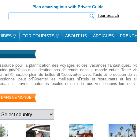
Plan amazing tour with Private Guide
Tour Search
UIDES
▽
FOR TOURISTS
▽
ABOUT US
ARTICLES
FRENC
essource pour la planification des voyages et des vacances fantastiques. No
uide privГ© pour les destinations de renom dans le monde entier. Toute vis
n mГ©morable plein de belles dГ©couvertes avec l'aide et le soutien de vo
ssionnel peut prГ©senter les meilleurs hГґtels et restaurants et les si
guidant Г travers coutumes locales et soin de tous vos besoins lors de vo
T DANS LE MONDE