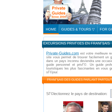
HOME
GUIDES & TOURS
▽
FOR G
EXCURSIONS PRIVГ©ES EN FRANГ§AIS
Private-Guides.com
est votre meilleure r
site vous permet de trouver facilement un g
dans un pays inconnu deviendra une occasio
guide personnel et privГ©. Un guide profe
touristiques les plus fascinantes en vous 
sГ©jour.
FRANГ§AIS DES GUIDES PARLANT PARTOU
SГ©lectionnez le pays de destination: