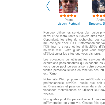
Pedro
Andre
Lisbon, Portugal
Brussels, 
Pourquoi utiliser les services d'un guide 
hГґtel et de restaurants sur divers sites Web
Cependant, les sites de recherche, des c
mГЄme type d'accГЁs Г l'information que vou
Г©liminer le stress et les difficultГ©s rГ©
nouvelle ville. Votre guide peut vous diri
sГ©lectionner les sites que vous visiterez.
Les voyageurs qui utilisent les services 
excursions passionnantes qui exposent les ch
votre guide peut personnaliser votre voyag
visites personnalisГ©es en fonction des intГ©
extrГЄme.
Notre site Web propose une mГ©thode simp
professionnelle privГ©e, quelle que soit
intГ©ressantes et passionnantes dans de 
vacances merveilleuses en utilisant leur sa
voyage.
Nos guides privГ©s peuvent aider Г rendre 
mГ©morables de votre vie. Chaque fois que 