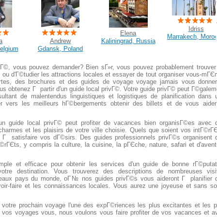
Idriss
Elena
Marrakech, Moro
a
Andrew
Kaliningrad, Russia
Belgium
Gdansk, Poland
privГ©, vous pouvez demander? Bien sГ»r, vous pouvez probablement trouver
, ou d'Г©tudier les attractions locales et essayer de tout organiser vous-mГЄ
artes, des brochures et des guides de voyage voyage jamais vous donner
s obtenez Г partir d'un guide local privГ©. Votre guide privГ© peut Г©galem
sultant de malentendus linguistiques et logistiques de planification dans 
ger vers les meilleurs hГ©bergements obtenir des billets et de vous aide
d'un guide local privГ© peut profiter de vacances bien organisГ©es avec 
armes et les plaisirs de votre ville choisie. Quels que soient vos intГ©rГЄ
e Г satisfaire vos dГ©sirs. Des guides professionnels privГ©s organisent 
rГЄts, y compris la culture, la cuisine, la pГЄche, nature, safari et d'avent
le et efficace pour obtenir les services d'un guide de bonne rГ©putat
 votre destination. Vous trouverez des descriptions de nombreuses visi
beaux pays du monde, oГ№ nos guides privГ©s vous aideront Г planifier 
voir-faire et les connaissances locales. Vous aurez une joyeuse et sans so
votre prochain voyage l'une des expГ©riences les plus excitantes et les p
vos voyages vous, nous voulons vous faire profiter de vos vacances et av